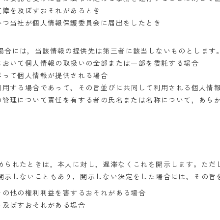
支障を及ぼすおそれがあるとき
かつ当社が個人情報保護委員会に届出をしたとき
場合には，当該情報の提供先は第三者に該当しないものとします
において個人情報の取扱いの全部または一部を委託する場合
伴って個人情報が提供される場合
利用する場合であって，その旨並びに共同して利用される個人情
の管理について責任を有する者の氏名または名称について，あら
められたときは，本人に対し，遅滞なくこれを開示します。ただ
開示しないこともあり，開示しない決定をした場合には，その旨
その他の権利利益を害するおそれがある場合
を及ぼすおそれがある場合