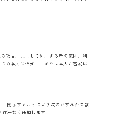
。
報の項目，共同して利用する者の範囲，利
かじめ本人に通知し，または本人が容易に
し，開示することにより次のいずれかに該
を遅滞なく通知します。