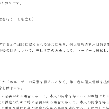
のとおりです。
認を行うことを含む）
有すると合理的に認められる場合に限り，個人情報の利用目的を
更後の目的について，当社所定の方法により，ユーザーに通知し
らかじめユーザーの同意を得ることなく，第三者に個人情報を提
合を除きます。
めに必要がある場合であって，本人の同意を得ることが困難であ
成の推進のために特に必要がある場合であって，本人の同意を得
その委託を受けた者が法令の定める事務を遂行することに対して