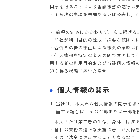
同意を得ることにより当該事務の遂行に
・予め次の事項を告知あるいは公表し，
前項の定めにかかわらず，次に掲げる
・当社が利用目的の達成に必要な範囲内
・合併その他の事由による事業の承継に
・個人情報を特定の者との間で共同して
用する者の利用目的および当該個人情報
知り得る状態に置いた場合
個人情報の開示
当社は，本人から個人情報の開示を求
当する場合は，その全部または一部を
・本人または第三者の生命，身体，財産
・当社の業務の適正な実施に著しい支障
・その他法令に違反することとなる場合